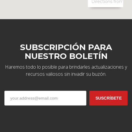
SUBSCRIPCIÓN PARA
NUESTRO BOLETÍN
Haremos todo lo posible para brindarles actualizaciones y
recursos valiosos sin invadir su buzón.
Pengcorp Ltd.
SUSCRÍBETE
Un ambiente profesional que fomenta eficiencia y
efectividad. Comuníquese con nosotros para consultar sus
necesidades de diseño e ingeniería.